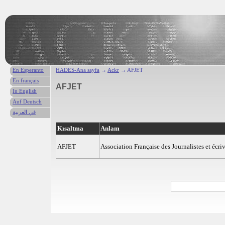
En Esperanto
HADES-Ana sayfa
→
Ackr
→ AFJET
En français
AFJET
In English
Auf Deutsch
في العربية
Kısaltma
Anlam
AFJET
Association Française des Journalistes et écr