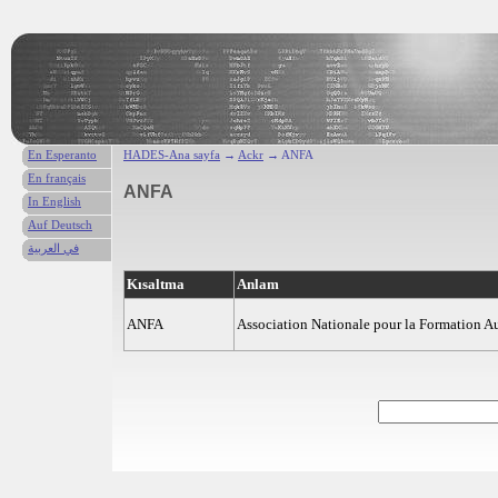
En Esperanto
HADES-Ana sayfa
→
Ackr
→ ANFA
En français
ANFA
In English
Auf Deutsch
في العربية
Kısaltma
Anlam
ANFA
Association Nationale pour la Formation 