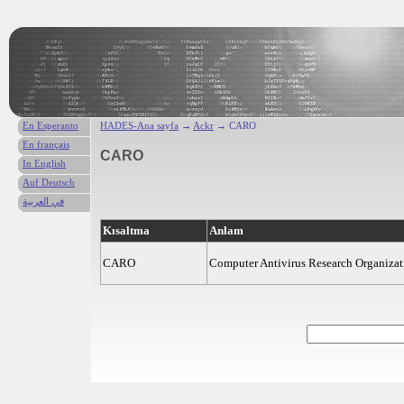
En Esperanto
HADES-Ana sayfa
→
Ackr
→ CARO
En français
CARO
In English
Auf Deutsch
في العربية
Kısaltma
Anlam
CARO
Computer Antivirus Research Organizat