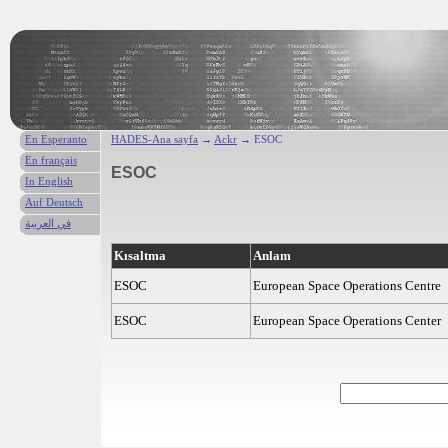
En Esperanto
HADES-Ana sayfa
→
Ackr
→ ESOC
En français
ESOC
In English
Auf Deutsch
في العربية
Kısaltma
Anlam
ESOC
European Space Operations Centre
ESOC
European Space Operations Center