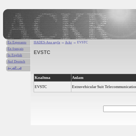
En Esperanto
HADES-Ana sayfa
→
Ackr
→ EVSTC
En français
EVSTC
In English
Auf Deutsch
في العربية
Kısaltma
Anlam
EVSTC
Extravehicular Suit Telecommunicatio