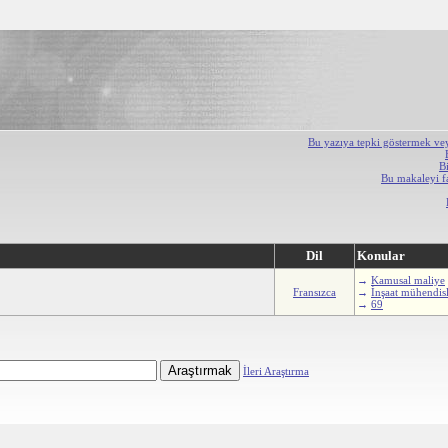
Bu yazıya tepki göstermek ve
B
Bu makaleyi f
Dil
Konular
→
Kamusal maliye
Fransızca
→
İnşaat mühendisl
→
69
İleri Araştırma