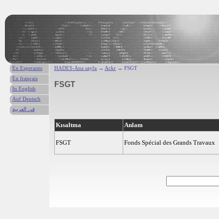
En Esperanto
HADES-Ana sayfa
→
Ackr
→ FSGT
En français
FSGT
In English
Auf Deutsch
في العربية
Kısaltma
Anlam
FSGT
Fonds Spécial des Grands Travaux