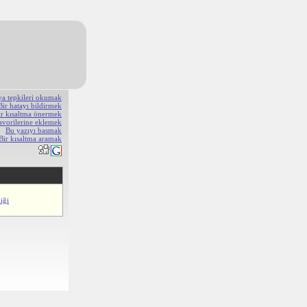
ya tepkileri okumak
Bir hatayı bildirmek
ir kısaltma önermek
avorilerine eklemek
Bu yazıyı basmak
Bir kısaltma aramak
iği