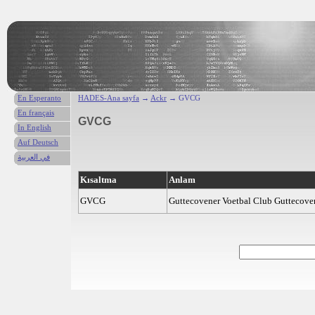
En Esperanto
HADES-Ana sayfa
→
Ackr
→ GVCG
En français
GVCG
In English
Auf Deutsch
في العربية
Kısaltma
Anlam
GVCG
Guttecovener Voetbal Club Guttecove