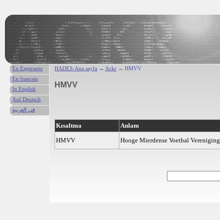
En Esperanto
HADES-Ana sayfa
→
Ackr
→ HMVV
En français
HMVV
In English
Auf Deutsch
في العربية
Kısaltma
Anlam
HMVV
Hooge Mierdense Voetbal Vereniging