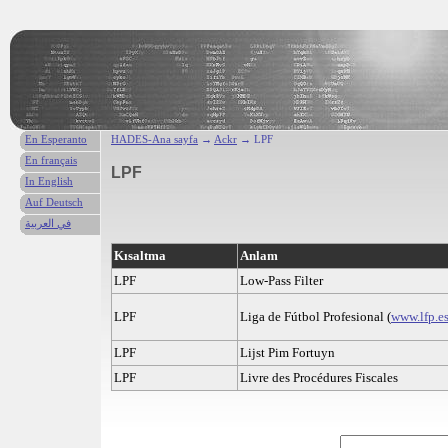
En Esperanto
HADES-Ana sayfa
→
Ackr
→ LPF
En français
LPF
In English
Auf Deutsch
في العربية
Kısaltma
Anlam
LPF
Low-Pass Filter
LPF
Liga de Fútbol Profesional (
www.lfp.e
LPF
Lijst Pim Fortuyn
LPF
Livre des Procédures Fiscales