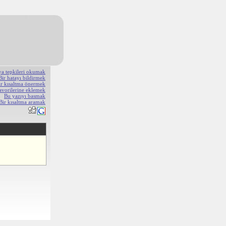
ya tepkileri okumak
Bir hatayı bildirmek
ir kısaltma önermek
avorilerine eklemek
Bu yazıyı basmak
Bir kısaltma aramak