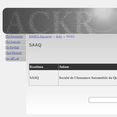
En Esperanto
HADES-Ana sayfa
→
Ackr
→ SAAQ
En français
SAAQ
In English
Auf Deutsch
في العربية
Kısaltma
Anlam
SAAQ
Société de l'Assurance Automobile du Q