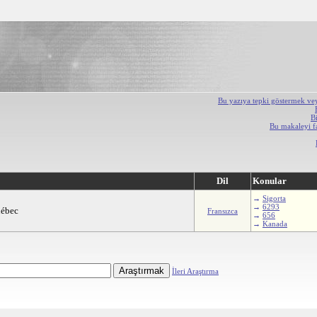
Bu yazıya tepki göstermek ve
B
Bu makaleyi f
Dil
Konular
→
Sigorta
→
6293
uébec
Fransızca
→
656
→
Kanada
İleri Araştırma