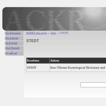
En Esperanto
HADES-Ana sayfa
→
Ackr
→ STEDT
En français
STEDT
In English
Auf Deutsch
في العربية
Kısaltma
Anlam
STEDT
Sino-Tibetan Etymological Dictionary and