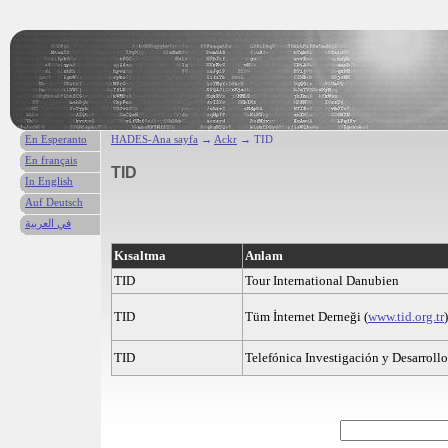
En Esperanto
HADES-Ana sayfa
→
Ackr
→ TID
En français
TID
In English
Auf Deutsch
في العربية
Kısaltma
Anlam
TID
Tour International Danubien
TID
Tüm İnternet Derneği (
www.tid.org.tr
)
TID
Telefónica Investigación y Desarrollo