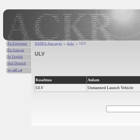
En Esperanto
HADES-Ana sayfa
→
Ackr
→ ULV
En français
ULV
In English
Auf Deutsch
في العربية
Kısaltma
Anlam
ULV
Unmanned Launch Vehicle