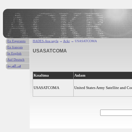
En Esperanto
HADES-Ana sayfa
→
Ackr
→ USASATCOMA
En français
USASATCOMA
In English
Auf Deutsch
في العربية
Kısaltma
Anlam
USASATCOMA
United States Army Satellite and 