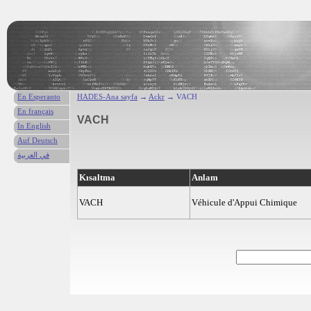
En Esperanto
HADES-Ana sayfa
→
Ackr
→ VACH
En français
VACH
In English
Auf Deutsch
في العربية
Kısaltma
Anlam
VACH
Véhicule d'Appui Chimique