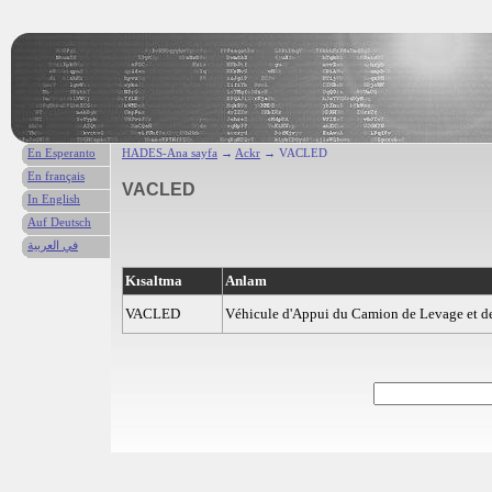
En Esperanto
HADES-Ana sayfa
→
Ackr
→ VACLED
En français
VACLED
In English
Auf Deutsch
في العربية
Kısaltma
Anlam
VACLED
Véhicule d'Appui du Camion de Levage et d