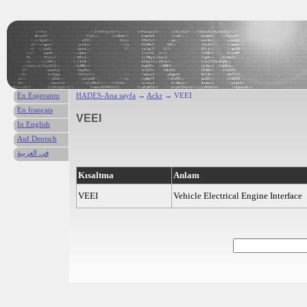
En Esperanto
HADES-Ana sayfa
→
Ackr
→ VEEI
En français
VEEI
In English
Auf Deutsch
في العربية
Kısaltma
Anlam
VEEI
Vehicle Electrical Engine Interface