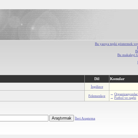
Bu yazıya tepki göstermek ve
B
Bu makaleyi f
Dil
Konular
İngilizce
→
Organizasyonlar
Felemenkçe
→
Futbol ve ragbi
İleri Araştırma