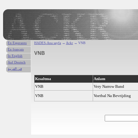
En Esperanto
HADES-Ana sayfa
→
Ackr
→ VNB
En français
VNB
In English
Auf Deutsch
في العربية
Kısaltma
Anlam
VNB
Very Narrow Band
VNB
Voetbal Na Bevrijding