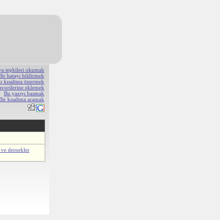
ya tepkileri okumak
Bir hatayı bildirmek
ir kısaltma önermek
avorilerine eklemek
Bu yazıyı basmak
Bir kısaltma aramak
 ve dernekler