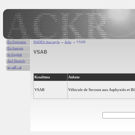
En Esperanto
HADES-Ana sayfa
→
Ackr
→ VSAB
En français
VSAB
In English
Auf Deutsch
في العربية
Kısaltma
Anlam
VSAB
Véhicule de Secours aux Asphyxiés et Bl