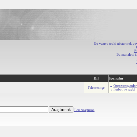
Bu yazıya tepki göstermek ve
B
Bu makaleyi f
Dil
Konular
→
Organizasyonlar
Felemenkçe
→
Futbol ve ragbi
İleri Araştırma