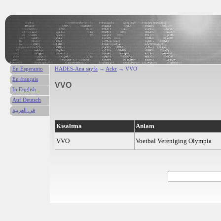
En Esperanto
HADES-Ana sayfa
→
Ackr
→ VVO
En français
VVO
In English
Auf Deutsch
في العربية
Kısaltma
Anlam
VVO
Voetbal Vereniging Olympia