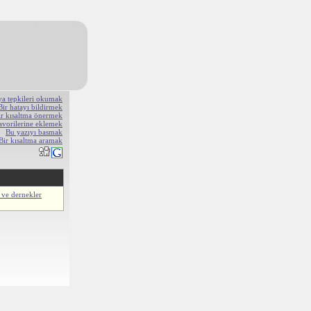
ya tepkileri okumak
Bir hatayı bildirmek
ir kısaltma önermek
avorilerine eklemek
Bu yazıyı basmak
Bir kısaltma aramak
 ve dernekler