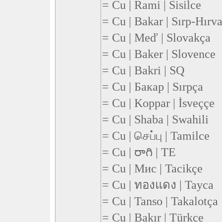
= Cu | Rami | Sisilce
= Cu | Bakar | Sırp-Hırv
= Cu | Meď | Slovakça
= Cu | Baker | Slovence
= Cu | Bakri | SQ
= Cu | Бакар | Sırpça
= Cu | Koppar | İsveççe
= Cu | Shaba | Swahili
= Cu | செப்பு | Tamilce
= Cu | రాగి | TE
= Cu | Мис | Tacikçe
= Cu | ทองแดง | Tayca
= Cu | Tanso | Takalotça
= Cu | Bakır | Türkçe