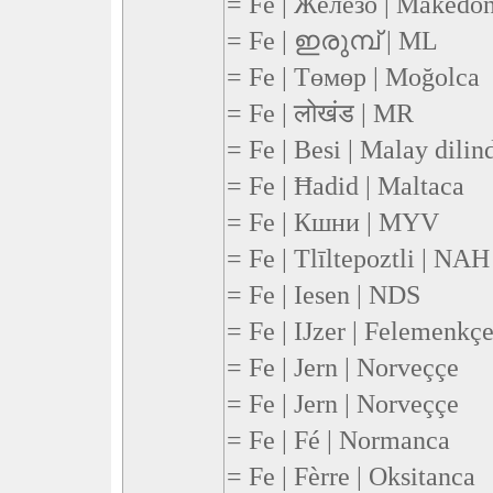
= Fe | Железо | Makedo
= Fe | ഇരുമ്പ് | ML
= Fe | Төмөр | Moğolca
= Fe | लोखंड | MR
= Fe | Besi | Malay dilin
= Fe | Ħadid | Maltaca
= Fe | Кшни | MYV
= Fe | Tlīltepoztli | NAH
= Fe | Iesen | NDS
= Fe | IJzer | Felemenkç
= Fe | Jern | Norveççe
= Fe | Jern | Norveççe
= Fe | Fé | Normanca
= Fe | Fèrre | Oksitanca