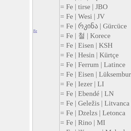
= Fe | tirse | JBO
= Fe | Wesi | JV
= Fe | რკინა | Gürcüce
Fe
= Fe | 철 | Korece
= Fe | Eisen | KSH
= Fe | Hesin | Kürtçe
= Fe | Ferrum | Latince
= Fe | Eisen | Lüksembu
= Fe | Iezer | LI
= Fe | Ebendé | LN
= Fe | Geležis | Litvanca
= Fe | Dzelzs | Letonca
= Fe | Rino | MI