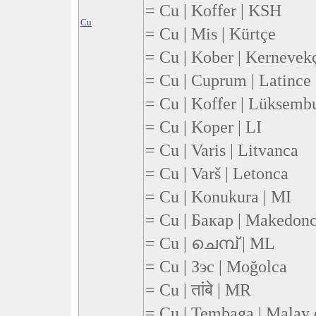
= Cu | Koffer | KSH
Cu
= Cu | Mis | Kürtçe
= Cu | Kober | Kernevek
= Cu | Cuprum | Latince
= Cu | Koffer | Lüksemb
= Cu | Koper | LI
= Cu | Varis | Litvanca
= Cu | Varš | Letonca
= Cu | Konukura | MI
= Cu | Бакар | Makedon
= Cu | ചെമ്പ് | ML
= Cu | Зэс | Moğolca
= Cu | तांबे | MR
= Cu | Tembaga | Malay 