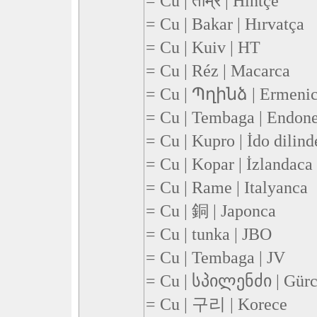
= Cu | ताम्र | Hintçe
= Cu | Bakar | Hırvatça
= Cu | Kuiv | HT
= Cu | Réz | Macarca
= Cu | Պղինձ | Ermeni
= Cu | Tembaga | Endon
= Cu | Kupro | İdo dilind
= Cu | Kopar | İzlandaca
= Cu | Rame | Italyanca
= Cu | 銅 | Japonca
= Cu | tunka | JBO
= Cu | Tembaga | JV
= Cu | სპილენძი | Gür
= Cu | 구리 | Korece