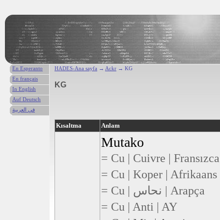
En Esperanto
HADES-Ana sayfa
→
Ackr
→ KG
En français
KG
In English
Auf Deutsch
في العربية
Kısaltma
Anlam
Mutako
= Cu | Cuivre | Fransızca
= Cu | Koper | Afrikaans
= Cu | نحاس | Arapça
= Cu | Anti | AY