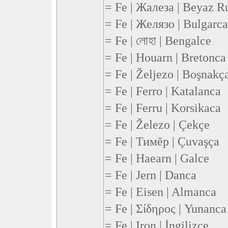
= Fe | Жалеза | Beyaz R
= Fe | Желязо | Bulgarca
= Fe | লোহা | Bengalce
= Fe | Houarn | Bretonca
= Fe | Željezo | Boşnakç
= Fe | Ferro | Katalanca
= Fe | Ferru | Korsikaca
= Fe | Železo | Çekçe
= Fe | Тимĕр | Çuvaşça
= Fe | Haearn | Galce
= Fe | Jern | Danca
= Fe | Eisen | Almanca
= Fe | Σίδηρος | Yunanca
= Fe | Iron | İngilizce