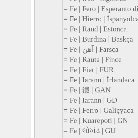
= Fe | Fero | Esperanto d
= Fe | Hierro | İspanyolc
= Fe | Raud | Estonca
= Fe | Burdina | Baskça
= Fe | آهن | Farsça
= Fe | Rauta | Fince
= Fe | Fier | FUR
= Fe | Iarann | İrlandaca
= Fe | 鐵 | GAN
= Fe | Iarann | GD
= Fe | Ferro | Galiçyaca
= Fe | Kuarepoti | GN
= Fe | લોખંડ | GU