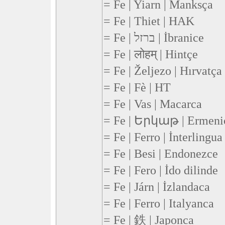
= Fe | Yiarn | Manksça
= Fe | Thiet | HAK
= Fe | ברזל | İbranice
= Fe | लोहम् | Hintçe
= Fe | Željezo | Hırvatça
= Fe | Fè | HT
= Fe | Vas | Macarca
= Fe | Երկաթ | Ermeni
= Fe | Ferro | İnterlingua
= Fe | Besi | Endonezce
= Fe | Fero | İdo dilinde
= Fe | Járn | İzlandaca
= Fe | Ferro | Italyanca
= Fe | 鉄 | Japonca