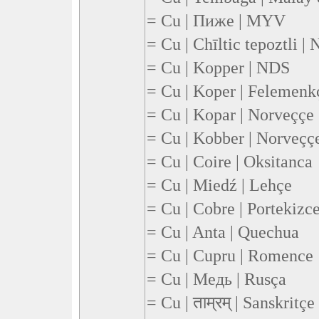
= Cu | Пиже | MYV
= Cu | Chīltic tepoztli |
= Cu | Kopper | NDS
= Cu | Koper | Felemenk
= Cu | Kopar | Norveççe
= Cu | Kobber | Norveçç
= Cu | Coire | Oksitanca
= Cu | Miedź | Lehçe
= Cu | Cobre | Portekizc
= Cu | Anta | Quechua
= Cu | Cupru | Romence
= Cu | Медь | Rusça
= Cu | ताम्रम् | Sanskritçe