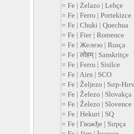
= Fe | Żelazo | Lehçe
= Fe | Ferro | Portekizce
= Fe | Chuki | Quechua
= Fe | Fier | Romence
= Fe | Железо | Rusça
= Fe | लोहम् | Sanskritçe
= Fe | Ferru | Sisilce
= Fe | Airn | SCO
= Fe | Željezo | Sırp-Hır
= Fe | Železo | Slovakça
= Fe | Železo | Slovence
= Fe | Hekuri | SQ
= Fe | Гвожђе | Sırpça
= Fe | Järn | İsveççe