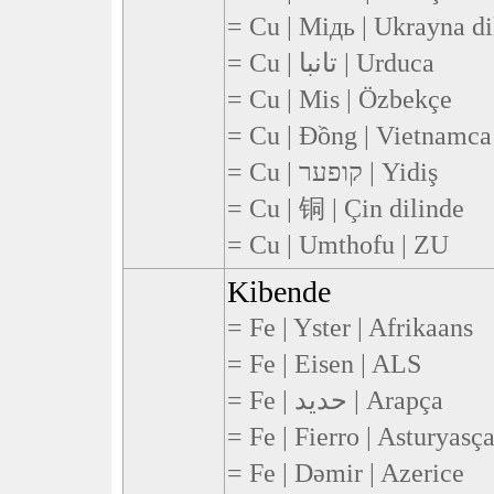
= Cu | Мідь | Ukrayna di
= Cu | تانبا | Urduca
= Cu | Mis | Özbekçe
= Cu | Đồng | Vietnamca
= Cu | קופער | Yidiş
= Cu | 铜 | Çin dilinde
= Cu | Umthofu | ZU
Kibende
= Fe | Yster | Afrikaans
= Fe | Eisen | ALS
= Fe | حديد | Arapça
= Fe | Fierro | Asturyasç
= Fe | Dəmir | Azerice