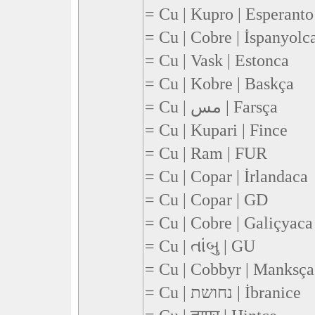
= Cu | Kupro | Esperanto
= Cu | Cobre | İspanyolc
= Cu | Vask | Estonca
= Cu | Kobre | Baskça
= Cu | مس | Farsça
= Cu | Kupari | Fince
= Cu | Ram | FUR
= Cu | Copar | İrlandaca
= Cu | Copar | GD
= Cu | Cobre | Galiçyaca
= Cu | તાંબુ | GU
= Cu | Cobbyr | Manksça
= Cu | נחושת | İbranice