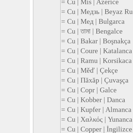
= Cu | Mis | Azerice
= Cu | Медзь | Beyaz Ru
= Cu | Мед | Bulgarca
= Cu | তামা | Bengalce
= Cu | Bakar | Boşnakça
= Cu | Coure | Katalanca
= Cu | Ramu | Korsikaca
= Cu | Měď | Çekçe
= Cu | Пăхăр | Çuvaşça
= Cu | Copr | Galce
= Cu | Kobber | Danca
= Cu | Kupfer | Almanca
= Cu | Χαλκός | Yunanca
= Cu | Copper | İngilizce